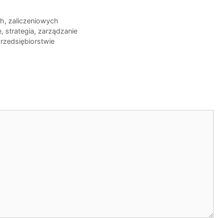
ch, zaliczeniowych
e
,
strategia
,
zarządzanie
rzedsiębiorstwie