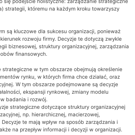
o się podejście holistyczne: zarządzanie strategiczne
a) strategii, któremu na każdym kroku towarzyszy
ym są kluczowe dla sukcesu organizacji, ponieważ
kierunek rozwoju firmy. Decyzje te dotyczą zwykle
gii biznesowej, struktury organizacyjnej, zarządzania
asobów finansowych.
e strategiczne w tym obszarze obejmują określenie
egmentów rynku, w których firma chce działać, oraz
encyjnej. W tym obszarze podejmowane są decyzje
ałalności, ekspansji rynkowej, zmiany modelu
w badania i rozwój.
yzje strategiczne dotyczące struktury organizacyjnej
acyjnej, np. hierarchicznej, macierzowej,
. Decyzje te mają wpływ na sposób zarządzania i
kże na przepływ informacji i decyzji w organizacji.