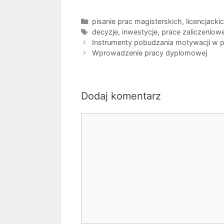
Kategorie
pisanie prac magisterskich, licencjacki
Tagi
decyzje
,
inwestycje
,
prace zaliczeniow
Instrumenty pobudzania motywacji w p
Wprowadzenie pracy dyplomowej
Dodaj komentarz
Komentarz