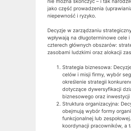
nie można skończyć – i tak narodził
jako część prowadzenia (uprawiani
niepewność i ryzyko.
Decyzje w zarządzaniu strategiczn
wpływają na długoterminowe cele i 
czterech głównych obszarów: strate
zasobami ludzkimi oraz alokacji z
Strategia biznesowa: Decyzj
celów i misji firmy, wybór s
określenie strategii konkur
dotyczące dywersyfikacji dzi
biznesowego oraz inwestycji 
Struktura organizacyjna: Dec
obejmują wybór formy organiz
funkcjonalnej lub zespołowej
koordynacji pracowników, a ta