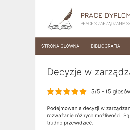
Przejdź
do
PRACE DYPLOM
treści
PRACE Z ZARZĄDZANIA ZA
STRONA GŁÓWNA
BIBLIOGRAFIA
Decyzje w zarządz
5/5 - (5 głosó
Podejmowanie decyzji w zarządza
rozważanie różnych możliwości. Są
trudno przewidzieć.