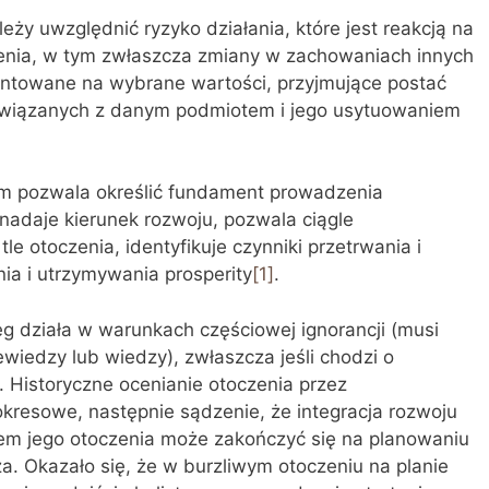
leży uwzględnić ryzyko działania, które jest reakcją na
enia, w tym zwłaszcza zmiany w zachowaniach innych
ientowane na wybrane wartości, przyjmujące postać
h, związanych z danym podmiotem i jego usytuowaniem
ym pozwala określić fundament prowadzenia
nadaje kierunek rozwoju, pozwala ciągle
e otoczenia, identyfikuje czynniki przetrwania i
ia i utrzymywania prosperity
[1]
.
g działa w warunkach częściowej ignorancji (musi
iedzy lub wiedzy), zwłaszcza jeśli chodzi o
. Historyczne ocenianie otoczenia przez
kresowe, następnie sądzenie, że integracja rozwoju
em jego otoczenia może zakończyć się na planowaniu
a. Okazało się, że w burzliwym otoczeniu na planie