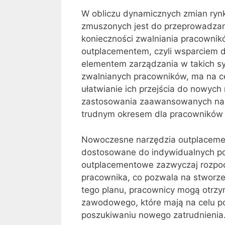
W obliczu dynamicznych zmian rynko
zmuszonych jest do przeprowadzani
konieczności zwalniania pracownik
outplacementem, czyli wsparciem d
elementem zarządzania w takich sy
zwalnianych pracowników, ma na c
ułatwianie ich przejścia do nowych
zastosowania zaawansowanych narz
trudnym okresem dla pracowników o
Nowoczesne narzędzia outplacement
dostosowane do indywidualnych po
outplacementowe zazwyczaj rozpocz
pracownika, co pozwala na stworz
tego planu, pracownicy mogą otrzy
zawodowego, które mają na celu po
poszukiwaniu nowego zatrudnienia