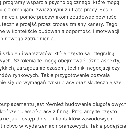
 programy wsparcia psychologicznego, które mogą
e z emocjami związanymi z utratą pracy. Sesje
ją na celu pomóc pracownikom zbudować pewność
kutecznie przejść przez proces zmiany kariery. Tego
żne w kontekście budowania odporności i motywacji,
h nowego zatrudnienia.
 szkoleń i warsztatów, które często są integralną
ych. Szkolenia te mogą obejmować różne aspekty,
iękkich, zarządzanie czasem, techniki negocjacji czy
endów rynkowych. Takie przygotowanie pozwala
ie się do wymagań rynku pracy oraz skuteczniejsze
tplacementu jest również budowanie długofalowych
akończeniu współpracy z firmą. Programy te często
takie jak dostęp do sieci kontaktów zawodowych,
estnictwo w wydarzeniach branżowych. Takie podejście