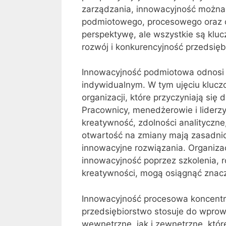
zarządzania, innowacyjność można
podmiotowego, procesowego oraz o
perspektywę, ale wszystkie są kluc
rozwój i konkurencyjność przedsięb
Innowacyjność podmiotowa odnosi 
indywidualnym. W tym ujęciu klucz
organizacji, które przyczyniają si
Pracownicy, menedżerowie i liderzy
kreatywność, zdolności analityczn
otwartość na zmiany mają zasadnic
innowacyjne rozwiązania. Organizac
innowacyjność poprzez szkolenia, r
kreatywności, mogą osiągnąć znac
Innowacyjność procesowa koncentru
przedsiębiorstwo stosuje do wprow
wewnętrzne, jak i zewnętrzne, któ