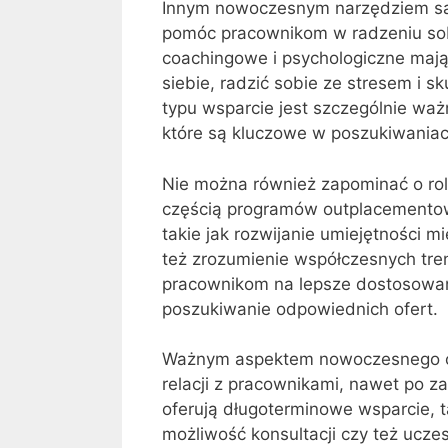
Innym nowoczesnym narzędziem są
pomóc pracownikom w radzeniu sobi
coachingowe i psychologiczne ma
siebie, radzić sobie ze stresem i s
typu wsparcie jest szczególnie wa
które są kluczowe w poszukiwaniac
Nie można również zapominać o roli
częścią programów outplacementow
takie jak rozwijanie umiejętności m
też zrozumienie współczesnych tr
pracownikom na lepsze dostosowan
poszukiwanie odpowiednich ofert.
Ważnym aspektem nowoczesnego ou
relacji z pracownikami, nawet po z
oferują długoterminowe wsparcie, 
możliwość konsultacji czy też ucz