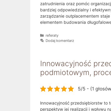
zatrudnienia oraz pomóc organiza
bardziej odpowiedzialny i efektyw
zarządzanie outplacementem staje s
elementem budowania długofalowej 
Kategorie
referaty
Dodaj komentarz
Innowacyjność przed
podmiotowym, proce
5/5 - (1 głosó
Innowacyjność przedsiębiorstw to 
perspektyw jej realizacji i wpływu 