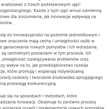
 analizować z trzech podstawowych ujęć:
rganizacyjnego. Każde z tych ujęć wnosi odmienną
zowe dla zrozumienia, jak innowacje wpływają na
iorstw.
się do innowacyjności na poziomie jednostkowym i
owe znaczenie mają cechy i umiejętności osób w
ę do generowania nowych pomysłów i ich wdrażania.
 są centralnymi postaciami w tym procesie. Ich
e, umiejętność rozwiązywania problemów oraz
zy wpływ na to, jak przedsiębiorstwo rozwija
je, które promują i wspierają indywidualną
ozwój osobisty i tworzenie środowiska sprzyjającego
zną przewagę konkurencyjną.
je się na sposobach i metodach, które
adzania innowacji. Obejmuje to zarówno procesy
re wspierają rozwój i implementację nowych pomysłów.