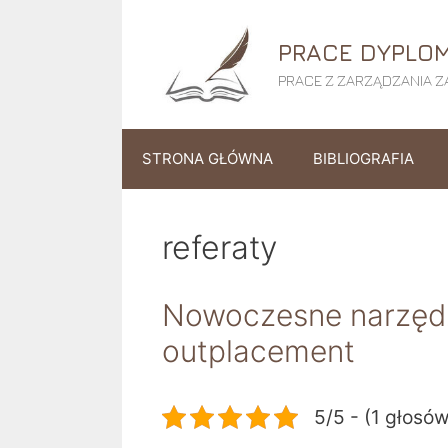
Przejdź
do
PRACE DYPLOM
treści
PRACE Z ZARZĄDZANIA ZA
STRONA GŁÓWNA
BIBLIOGRAFIA
referaty
Nowoczesne narzędz
outplacement
5/5 - (1 głosó