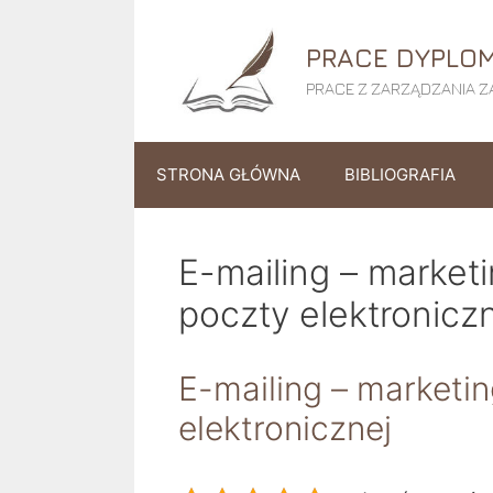
Przejdź
do
PRACE DYPLOM
treści
PRACE Z ZARZĄDZANIA ZA
STRONA GŁÓWNA
BIBLIOGRAFIA
E-mailing – market
poczty elektronicz
E-mailing – marketi
elektronicznej