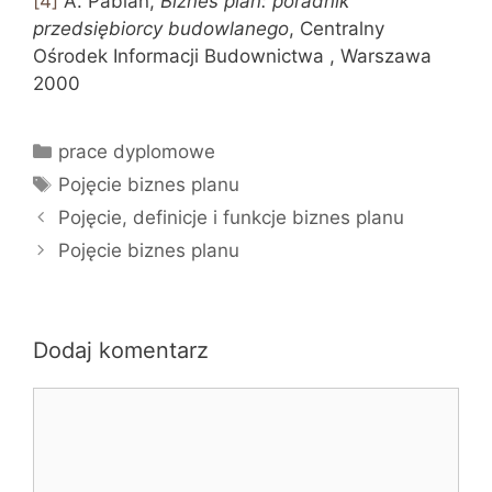
[4]
A. Pabian,
Biznes plan: poradnik
przedsiębiorcy budowlanego
, Centralny
Ośrodek Informacji Budownictwa , Warszawa
2000
Kategorie
prace dyplomowe
Tagi
Pojęcie biznes planu
Pojęcie, definicje i funkcje biznes planu
Pojęcie biznes planu
Dodaj komentarz
Komentarz